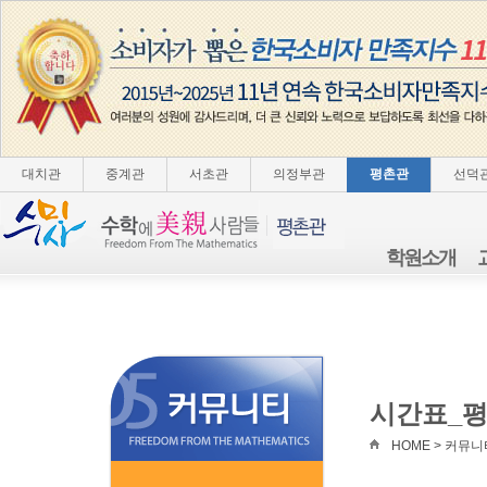
대치관
중계관
서초관
의정부관
평촌관
선덕
학원소개
시간표_
HOME > 커뮤니